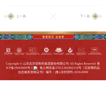
企业生产
上一条
下一条
生产设施
生产工艺
品质保证
质量中心
工业旅游
园区全览
Copyright © 山东宏济堂制药集团股份有限公司 All Rights Reserved
鲁
商务合作
ICP备16043600号-1
鲁公网安备37011202002316号
《互联网药品
信息服务资格证书》编号：(鲁)-非经营性-2016-0099
招标公告
商务中心
新闻动态
资讯要闻
视频中心
中医养生
联系我们