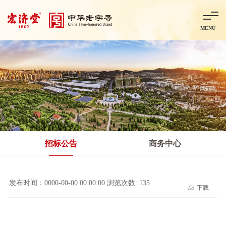
MENU
首页
走进宏济堂
集团概况
企业文化
百年历程
百年荣誉
分子公司
产品中心
非处方药
处方药
金牌阿胶
智慧中药房
中药饮片
招标公告
商务中心
智能制造
智慧中药房
莱芜智能智造项目
鲁北制药项目
阿胶智
发布时间：0000-00-00 00:00:00 浏览次数: 135
下载
科技与创新
中央研究院简介
研发平台
研发方向
合作交流