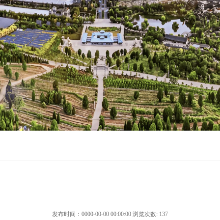
发布时间：0000-00-00 00:00:00 浏览次数: 137