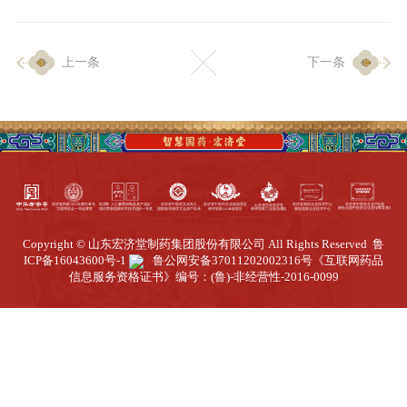
企业生产
上一条
下一条
生产设施
生产工艺
品质保证
质量中心
工业旅游
园区全览
Copyright © 山东宏济堂制药集团股份有限公司 All Rights Reserved
鲁
商务合作
ICP备16043600号-1
鲁公网安备37011202002316号
《互联网药品
信息服务资格证书》编号：(鲁)-非经营性-2016-0099
招标公告
商务中心
新闻动态
资讯要闻
视频中心
中医养生
联系我们