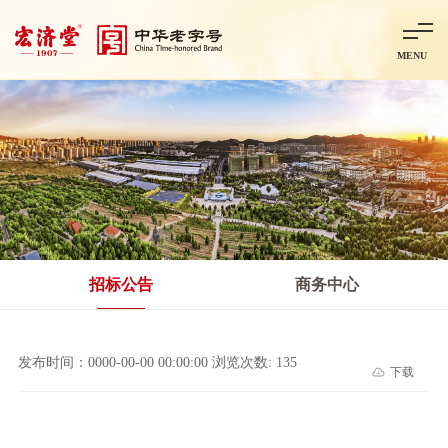
MENU
首页
走进宏济堂
集团概况
企业文化
百年历程
百年荣誉
分子公司
产品中心
非处方药
处方药
金牌阿胶
智慧中药房
中药饮片
招标公告
商务中心
智能制造
智慧中药房
莱芜智能智造项目
鲁北制药项目
阿胶智
发布时间：0000-00-00 00:00:00 浏览次数: 135
下载
科技与创新
中央研究院简介
研发平台
研发方向
合作交流