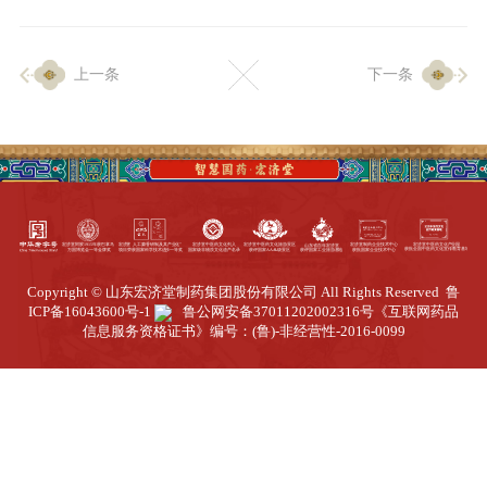
企业生产
上一条
下一条
生产设施
生产工艺
品质保证
质量中心
工业旅游
园区全览
Copyright © 山东宏济堂制药集团股份有限公司 All Rights Reserved
鲁
商务合作
ICP备16043600号-1
鲁公网安备37011202002316号
《互联网药品
信息服务资格证书》编号：(鲁)-非经营性-2016-0099
招标公告
商务中心
新闻动态
资讯要闻
视频中心
中医养生
联系我们