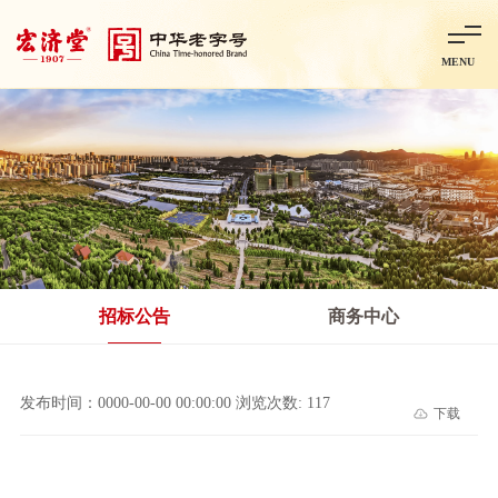
MENU
首页
走进宏济堂
集团概况
企业文化
百年历程
百年荣誉
分子公司
产品中心
非处方药
处方药
金牌阿胶
智慧中药房
中药饮片
招标公告
商务中心
智能制造
智慧中药房
莱芜智能智造项目
鲁北制药项目
阿胶智
发布时间：0000-00-00 00:00:00 浏览次数: 117
下载
科技与创新
中央研究院简介
研发平台
研发方向
合作交流