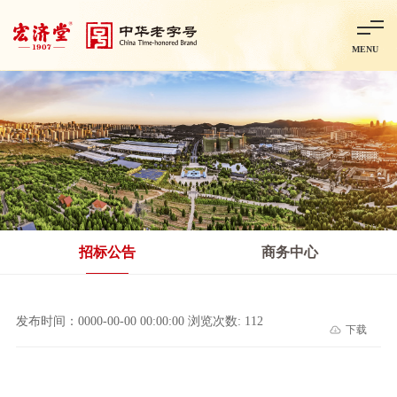
MENU
首页
走进宏济堂
集团概况
企业文化
百年历程
百年荣誉
分子公司
产品中心
非处方药
处方药
金牌阿胶
智慧中药房
中药饮片
招标公告
商务中心
智能制造
智慧中药房
莱芜智能智造项目
鲁北制药项目
阿胶智
发布时间：0000-00-00 00:00:00 浏览次数: 112
下载
科技与创新
中央研究院简介
研发平台
研发方向
合作交流