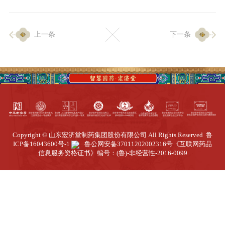
企业生产
上一条
下一条
生产设施
生产工艺
品质保证
质量中心
工业旅游
园区全览
Copyright © 山东宏济堂制药集团股份有限公司 All Rights Reserved
鲁
商务合作
ICP备16043600号-1
鲁公网安备37011202002316号
《互联网药品
信息服务资格证书》编号：(鲁)-非经营性-2016-0099
招标公告
商务中心
新闻动态
资讯要闻
视频中心
中医养生
联系我们