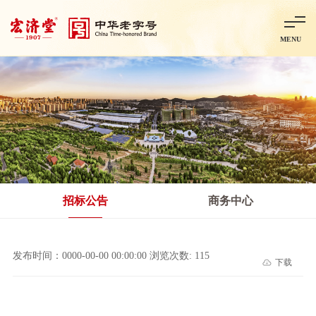
MENU
首页
走进宏济堂
集团概况
企业文化
百年历程
百年荣誉
分子公司
产品中心
非处方药
处方药
金牌阿胶
智慧中药房
中药饮片
招标公告
商务中心
智能制造
智慧中药房
莱芜智能智造项目
鲁北制药项目
阿胶智
发布时间：0000-00-00 00:00:00 浏览次数: 115
下载
科技与创新
中央研究院简介
研发平台
研发方向
合作交流