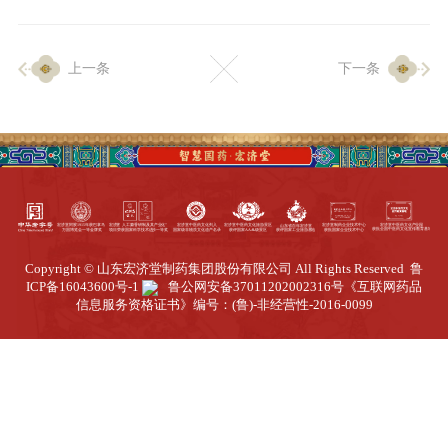
企业生产
上一条
下一条
生产设施
生产工艺
品质保证
质量中心
工业旅游
园区全览
Copyright © 山东宏济堂制药集团股份有限公司 All Rights Reserved
鲁
商务合作
ICP备16043600号-1
鲁公网安备37011202002316号
《互联网药品
信息服务资格证书》编号：(鲁)-非经营性-2016-0099
招标公告
商务中心
新闻动态
资讯要闻
视频中心
中医养生
联系我们