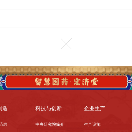
制造
科技与创新
企业生产
药房
中央研究院简介
生产设施