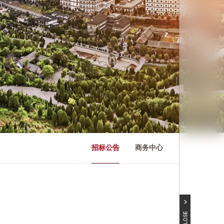
商务合作
新闻动态
联系我们
招标公告
商务中心