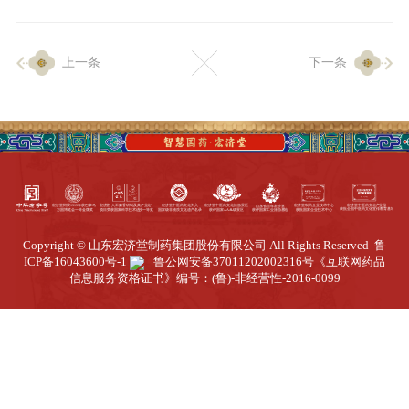
企业生产
上一条
下一条
生产设施
生产工艺
品质保证
质量中心
工业旅游
园区全览
Copyright © 山东宏济堂制药集团股份有限公司 All Rights Reserved
鲁
商务合作
ICP备16043600号-1
鲁公网安备37011202002316号
《互联网药品
信息服务资格证书》编号：(鲁)-非经营性-2016-0099
招标公告
商务中心
新闻动态
资讯要闻
视频中心
中医养生
联系我们