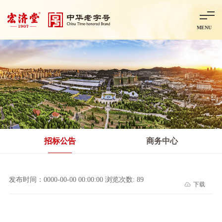
MENU
首页
走进宏济堂
集团概况
企业文化
百年历程
百年荣誉
分子公司
产品中心
非处方药
处方药
金牌阿胶
智慧中药房
中药饮片
招标公告
商务中心
智能制造
智慧中药房
莱芜智能智造项目
鲁北制药项目
阿胶智
发布时间：0000-00-00 00:00:00 浏览次数: 89
下载
科技与创新
中央研究院简介
研发平台
研发方向
合作交流