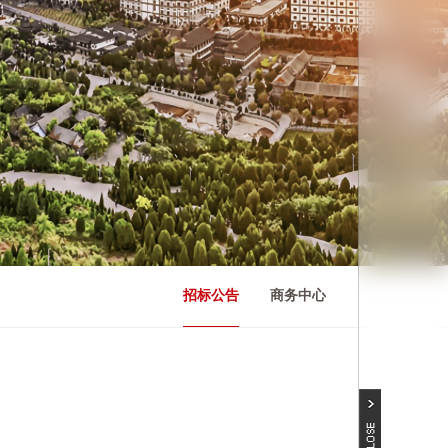
商务合作
新闻动态
联系我们
招标公告
商务中心