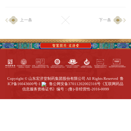
企业生产
上一条
下一条
生产设施
生产工艺
品质保证
质量中心
工业旅游
园区全览
Copyright © 山东宏济堂制药集团股份有限公司 All Rights Reserved
鲁
商务合作
ICP备16043600号-1
鲁公网安备37011202002316号
《互联网药品
信息服务资格证书》编号：(鲁)-非经营性-2016-0099
招标公告
商务中心
新闻动态
资讯要闻
视频中心
中医养生
联系我们