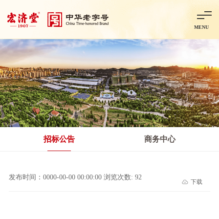
MENU
首页
走进宏济堂
集团概况
企业文化
百年历程
百年荣誉
分子公司
产品中心
非处方药
处方药
金牌阿胶
智慧中药房
中药饮片
招标公告
商务中心
智能制造
智慧中药房
莱芜智能智造项目
鲁北制药项目
阿胶智
发布时间：0000-00-00 00:00:00 浏览次数: 92
下载
科技与创新
中央研究院简介
研发平台
研发方向
合作交流